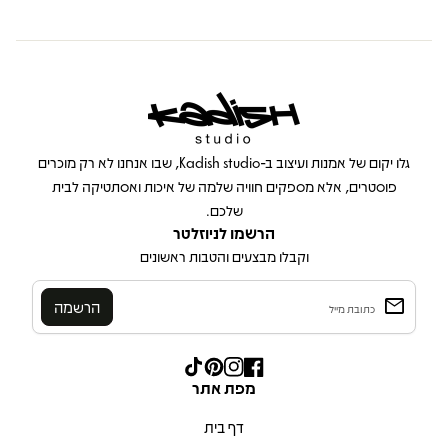
בית
גלו יקום של אמנות ועיצוב ב-Kadish studio, שבו אנחנו לא רק מוכרים
פוסטרים, אלא מספקים חוויה שלמה של איכות ואסתטיקה לבית
שלכם.
הרשמו לניוזלטר
וקבלו מבצעים והטבות ראשונים
email
Enter your email
Facebook
Instagram
Pinterest
TikTok
(קישור נפתח בכרטיסייה/חלון חדש)
(קישור נפתח בכרטיסייה/חלון חדש)
(קישור נפתח בכרטיסייה/חלון חדש)
(קישור נפתח בכרטיסייה/חלון חדש
מפת אתר
דף בית