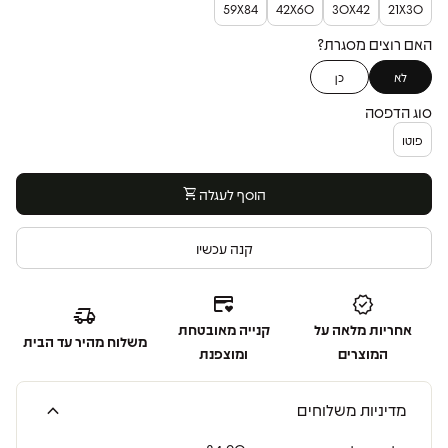
59X84
42X60
30X42
21X30
האם רוצים מסגרת?
לא
כן
סוג הדפסה
פוטו
הוסף לעגלה
shopping_cart
קנה עכשיו
credit_card_heart
verified
delivery_truck_speed
אחריות מלאה על
קנייה מאובטחת
משלוח מהיר עד הבית
המוצרים
ומוצפנת
expand_more
מדיניות משלוחים