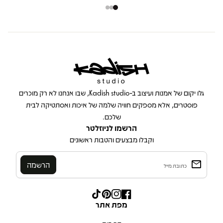
בית
גלו יקום של אמנות ועיצוב ב-Kadish studio, שבו אנחנו לא רק מוכרים
פוסטרים, אלא מספקים חוויה שלמה של איכות ואסתטיקה לבית
שלכם.
הרשמו לניוזלטר
וקבלו מבצעים והטבות ראשונים
email
Enter your email
Facebook
Instagram
Pinterest
TikTok
(קישור נפתח בכרטיסייה/חלון חדש)
(קישור נפתח בכרטיסייה/חלון חדש)
(קישור נפתח בכרטיסייה/חלון חדש)
(קישור נפתח בכרטיסייה/חלון חדש
מפת אתר