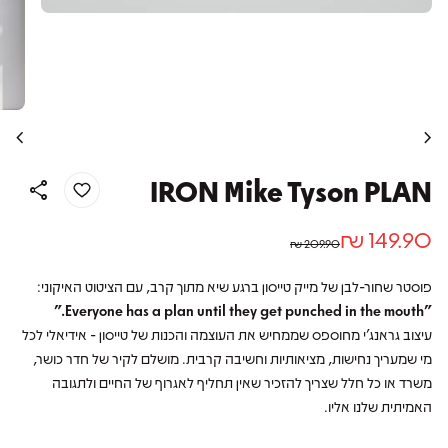
chevron_left
chevron_right
IRON Mike Tyson PLAN
share
מחיר רגיל
מחיר מבצע
149.90 ₪
209.90 ₪
פוסטר שחור-לבן של מייק טייסון ברגע שיא מתוך קרב, עם הציטוט האיקוני:
"Everyone has a plan until they get punched in the mouth."
עיצוב גראנג'י מחוספס שממחיש את העוצמה והכנות של טייסון - אידיאלי לכל
מי שמעריך נחישות, מציאותיות וחשיבה קרבית. מושלם לקיר של חדר כושר,
משרד או כל חלל שצריך להזכיר שאין תחליף לאגרוף של החיים ולתגובה
האמיתית שלנו אליו.