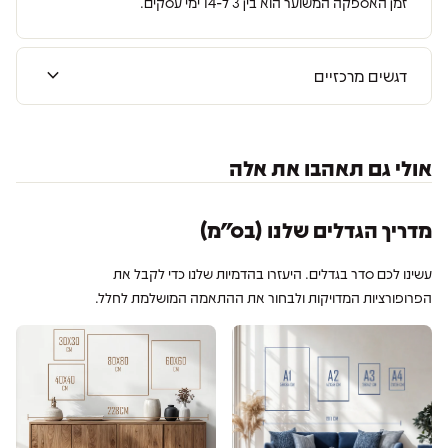
זמן האספקה המשוער הוא בין 3 ל-14 ימי עסקים.
expand_more
דגשים מרכזיים
אולי גם תאהבו את אלה
מדריך הגדלים שלנו (בס״מ)
עשינו לכם סדר בגדלים. היעזרו בהדמיות שלנו כדי לקבל את
הפרופורציות המדויקות ולבחור את ההתאמה המושלמת לחלל.