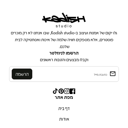
בית
גלו יקום של אמנות ועיצוב ב-Kadish studio, שבו אנחנו לא רק מוכרים
פוסטרים, אלא מספקים חוויה שלמה של איכות ואסתטיקה לבית
שלכם.
הרשמו לניוזלטר
וקבלו מבצעים והטבות ראשונים
email
Enter your email
Facebook
Instagram
Pinterest
TikTok
(קישור נפתח בכרטיסייה/חלון חדש)
(קישור נפתח בכרטיסייה/חלון חדש)
(קישור נפתח בכרטיסייה/חלון חדש)
(קישור נפתח בכרטיסייה/חלון חדש
מפת אתר
דף בית
אודות