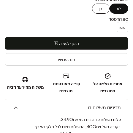
לא
כן
סוג הדפסה
פוטו
הוסף לעגלה
shopping_cart
קנה עכשיו
credit_card_heart
verified
delivery_truck_speed
אחריות מלאה על
קנייה מאובטחת
משלוח מהיר עד הבית
המוצרים
ומוצפנת
expand_more
מדיניות משלוחים
עלות משלוח עד הבית היא 34.90₪.
בקנייה מעל 400₪, המשלוח חינם לכל חלקי הארץ.