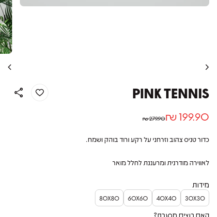
chevron_left
chevron_right
PINK TENNIS
share
מחיר רגיל
מחיר מבצע
199.90 ₪
279.90 ₪
כדור טניס צהוב וזרחני על רקע ורוד בוהק ושמח.
לאווירה מודרנית ומרעננת לחלל מואר
מידות
80X80
60X60
40X40
30X30
האם רוצים מסגרת?